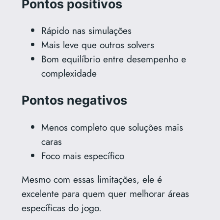
Pontos positivos
Rápido nas simulações
Mais leve que outros solvers
Bom equilíbrio entre desempenho e
complexidade
Pontos negativos
Menos completo que soluções mais
caras
Foco mais específico
Mesmo com essas limitações, ele é
excelente para quem quer melhorar áreas
específicas do jogo.