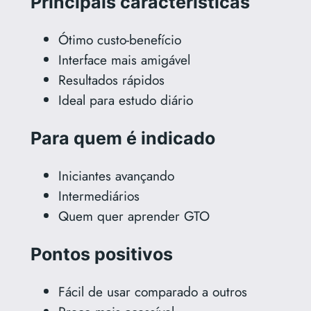
Principais características
Ótimo custo-benefício
Interface mais amigável
Resultados rápidos
Ideal para estudo diário
Para quem é indicado
Iniciantes avançando
Intermediários
Quem quer aprender GTO
Pontos positivos
Fácil de usar comparado a outros