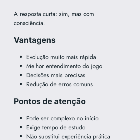
A resposta curta: sim, mas com
consciência.
Vantagens
Evolução muito mais rápida
Melhor entendimento do jogo
Decisões mais precisas
Redução de erros comuns
Pontos de atenção
Pode ser complexo no início
Exige tempo de estudo
Não substitui experiência prática