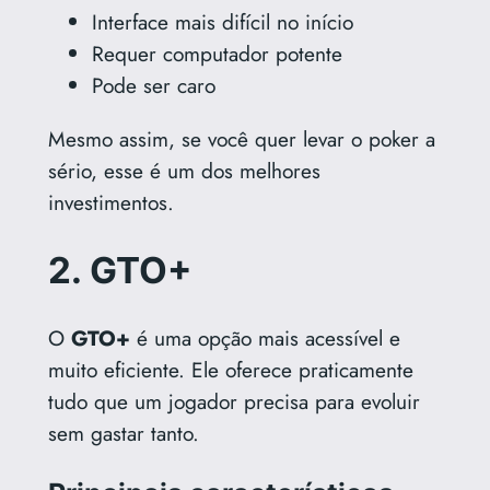
Interface mais difícil no início
Requer computador potente
Pode ser caro
Mesmo assim, se você quer levar o poker a
sério, esse é um dos melhores
investimentos.
2. GTO+
O
GTO+
é uma opção mais acessível e
muito eficiente. Ele oferece praticamente
tudo que um jogador precisa para evoluir
sem gastar tanto.