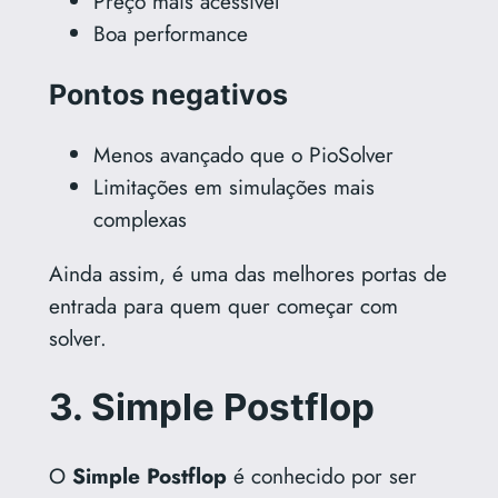
Preço mais acessível
Boa performance
Pontos negativos
Menos avançado que o PioSolver
Limitações em simulações mais
complexas
Ainda assim, é uma das melhores portas de
entrada para quem quer começar com
solver.
3. Simple Postflop
O
Simple Postflop
é conhecido por ser