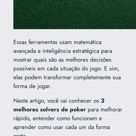
Essas ferramentas usam matemática
avançada e inteligência estratégica para
mostrar quais são as melhores decisões
possíveis em cada situação do jogo. E sim,
elas podem transformar completamente sua
forma de jogar.
Neste artigo, você vai conhecer os
3
melhores solvers de poker
para melhorar
rápido, entender como funcionam e
aprender como usar cada um da forma
certa.