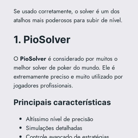
Se usado corretamente, o solver é um dos
atalhos mais poderosos para subir de nível.
1. PioSolver
O
PioSolver
é considerado por muitos o
melhor solver de poker do mundo. Ele é
extremamente preciso e muito utilizado por
jogadores profissionais.
Principais características
Altíssimo nível de precisão
Simulações detalhadas
Controle avançado de estratégias