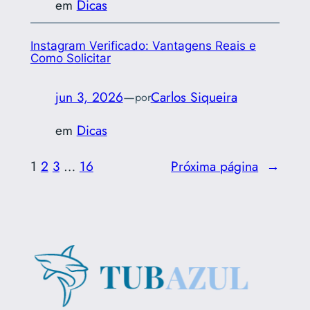
em
Dicas
Instagram Verificado: Vantagens Reais e
Como Solicitar
jun 3, 2026
—
Carlos Siqueira
por
em
Dicas
1
2
3
…
16
Próxima página
→