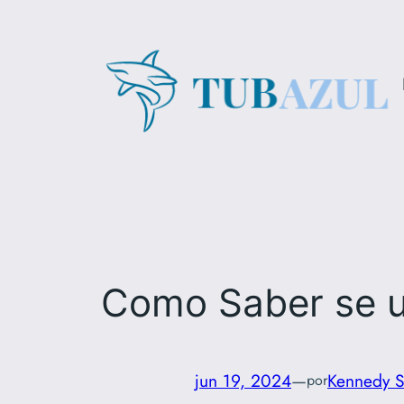
Pular
para
o
conteúdo
Como Saber se u
jun 19, 2024
—
Kennedy S
por